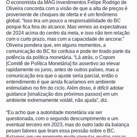
O economista da MAG investimentos Felipe Rodrigo de
Oliveira concorda com a visão de que a alta de preços é
proveniente de choques de oferta e é um fenômeno
global. “Isso tira um pouco a responsabilidade do BC
porque fica fora do alcance. Mas vemos as expectativas
de 2024 acima do centro da meta, e isso não tem relação
com o curto prazo, mas com a capacidade de ancorar.”
Oliveira pondera que, em alguns momentos, a
comunicação do BC foi confusa e pode ter tirado parte da
potência da política monetária. “Lá atrás, o Copom
[Comitê de Política Monetária] foi assertivo ao elevar
rapidamente os juros, antes de outros países, mas a
comunicação era que o ajuste seria parcial, então o
entendimento é que ainda ficaríamos em ambiente
estimulativo no fim do ciclo. Além disso, é difícil adotar
guidance [sinalização dos próximos passos] em um
ambiente extremamente volátil, não ajuda”, diz.
“Eu acho que a autoridade monetária vai ser
questionada, com o segundo descumprimento e um
eventual terceiro em 2023, mas do outro lado da balança
pesam fatores que tiram essa pressão sobre o BC.
Estamos em um momento muito singular, muitas coisas