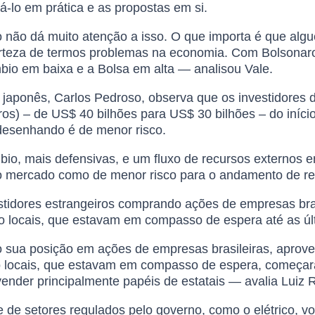
á-lo em prática e as propostas em si.
 não dá muito atenção a isso. O que importa é que al
teza de termos problemas na economia. Com Bolsonaro, 
o em baixa e a Bolsa em alta — analisou Vale.
 japonês, Carlos Pedroso, observa que os investidores
) – de US$ 40 bilhões para US$ 30 bilhões – do início 
 desenhando é de menor risco.
 mais defensivas, e um fluxo de recursos externos en
pelo mercado como de menor risco para o andamento de r
tidores estrangeiros comprando ações de empresas bra
o locais, que estavam em compasso de espera até as úl
sua posição em ações de empresas brasileiras, aproveit
o locais, que estavam em compasso de espera, começara
ender principalmente papéis de estatais — avalia Luiz 
e de setores regulados pelo governo, como o elétrico, vo