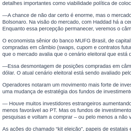
detalhes importantes como viabilidade política de coloc
—A chance de não dar certo é enorme, mas o mercado
Bolsonaro. Na visão do mercado, com Haddad há a cer
Enquanto essa percepção permanecer, veremos o câmbi
O economista sênior do banco MUFG Brasil, de capital
compradas em câmbio (swaps, cupom e contratos futuros
que o mercado avalia que o cenário eleitoral que está
—Essa desmontagem de posições compradas em câmbio,
dólar. O atual cenário eleitoral está sendo avaliado 
Operadores notaram um movimento mais forte de inves
uma mudança de estratégia dos fundos de investiment
— Houve muitos investidores estrangeiros aumentando 
menos favorável ao PT. Mas os fundos de investiment
pesquisas e voltam a comprar – ou pelo menos a não v
As ações do chamado “kit eleição”, papeis de estatais 