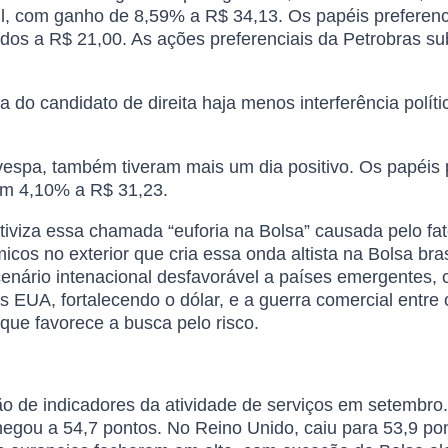
sil, com ganho de 8,59% a R$ 34,13. Os papéis preferenc
idos a R$ 21,00. As ações preferenciais da Petrobras s
do candidato de direita haja menos interferência políti
ovespa, também tiveram mais um dia positivo. Os papéis
am 4,10% a R$ 31,23.
lativiza essa chamada “euforia na Bolsa” causada pelo f
os no exterior que cria essa onda altista na Bolsa brasi
enário intenacional desfavorável a países emergentes, c
os EUA, fortalecendo o dólar, e a guerra comercial entr
que favorece a busca pelo risco.
o de indicadores da atividade de serviços em setembro.
egou a 54,7 pontos. No Reino Unido, caiu para 53,9 po