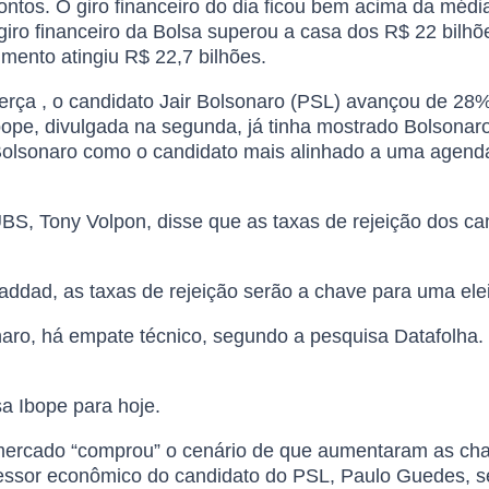
pontos. O giro financeiro do dia ficou bem acima da mé
o giro financeiro da Bolsa superou a casa dos R$ 22 bil
mento atingiu R$ 22,7 bilhões.
terça , o candidato Jair Bolsonaro (PSL) avançou de 2
pe, divulgada na segunda, já tinha mostrado Bolsonaro
olsonaro como o candidato mais alinhado a uma agend
 UBS, Tony Volpon, disse que as taxas de rejeição dos 
ddad, as taxas de rejeição serão a chave para uma ele
o, há empate técnico, segundo a pesquisa Datafolha. B
a Ibope para hoje.
mercado “comprou” o cenário de que aumentaram as cha
essor econômico do candidato do PSL, Paulo Guedes, se