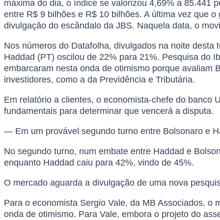
máxima do dia, o índice se valorizou 4,69% a 85.441 
entre R$ 9 bilhões e R$ 10 bilhões. A última vez que 
divulgação do escândalo da JBS. Naquela data, o movi
Nos números do Datafolha, divulgados na noite desta 
Haddad (PT) oscilou de 22% para 21%. Pesquisa do Ibo
embarcaram nesta onda de otimismo porque avaliam B
investidores, como a da Previdência e Tributária.
Em relatório a clientes, o economista-chefe do banco
fundamentais para determinar que vencerá a disputa.
— Em um provável segundo turno entre Bolsonaro e Ha
No segundo turno, num embate entre Haddad e Bolsonar
enquanto Haddad caiu para 42%, vindo de 45%.
O mercado aguarda a divulgação de uma nova pesquis
Para o economista Sergio Vale, da MB Associados, o 
onda de otimismo. Para Vale, embora o projeto do ass