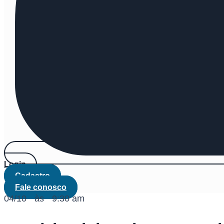
Login
Cadastro
Fale conosco
04/10
às
9:30 am