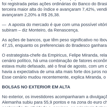
foi registrada pelas ações ordinárias do Banco do Bra
terceira maior alta do índice e avançaram 7,42%, vend
avançaram 2,20% a R$ 26,38.
— A aposta do mercado é que com uma possível vitória 
subiram – diz Monteiro, da Renascença.
As ações de bancos, que têm peso significativo no Ib
47,15, enquanto os preferenciais do Bradesco ganhar
O estrategista-chefe da Empiricus, Felipe Miranda, re
cenário político, há uma combinação de fatores econômic
estava muito defasado, até o final de agosto, com um c
havia a expectativa de uma alta mais forte dos juros n
Esse cenário mudou recentemente, explica Miranda, o 
BOLSAS NO EXTERIOR EM ALTA
No exterior, os investidores acompanharam a divulgaçã
Alemanha subiu para 55,9 pontos e na zona do euro ch