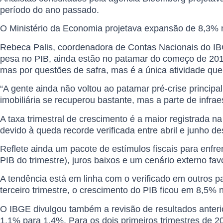
período do ano passado.
O Ministério da Economia projetava expansão de 8,3% 
Rebeca Palis, coordenadora de Contas Nacionais do IBGE
pesa no PIB, ainda estão no patamar do começo de 2017
mas por questões de safra, mas é a única atividade qu
“A gente ainda não voltou ao patamar pré-crise principa
imobiliária se recuperou bastante, mas a parte de infr
A taxa trimestral de crescimento é a maior registrada n
devido à queda recorde verificada entre abril e junho de
Reflete ainda um pacote de estímulos fiscais para enf
PIB do trimestre), juros baixos e um cenário externo fav
A tendência está em linha com o verificado em outros 
terceiro trimestre, o crescimento do PIB ficou em 8,5% 
O IBGE divulgou também a revisão de resultados anterio
1,1% para 1,4%. Para os dois primeiros trimestres de 2