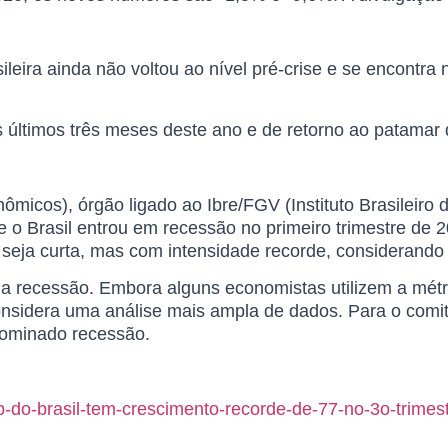
leira ainda não voltou ao nível pré-crise e se encontr
os últimos três meses deste ano e de retorno ao patam
micos), órgão ligado ao Ibre/FGV (Instituto Brasileir
que o Brasil entrou em recessão no primeiro trimestre de
 seja curta, mas com intensidade recorde, considerando
uma recessão. Embora alguns economistas utilizem a mét
onsidera uma análise mais ampla de dados. Para o comit
nominado recessão.
-do-brasil-tem-crescimento-recorde-de-77-no-3o-trimest