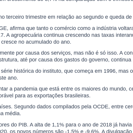
no terceiro trimestre em relação ao segundo e queda d
, afirma que tanto o comércio como a indústria voltara
. A agropecuária continua crescendo nas taxas interan
e cresce no acumulado do ano.
lmente por causa dos serviços, mas não é só isso. A cons
aestrutura, até por causa dos gastos do governo, contin
a série histórica do instituto, que começa em 1996, mas
ste ano.
rentar a pandemia que está entre os maiores do mundo, 
orável para as exportações brasileiras.
países. Segundo dados compilados pela OCDE, entre cer
na média.
res do PIB. A alta de 1,1% para o ano de 2018 já havia 
020, os novos números são -1,5% e -9,6%. A divulgação 