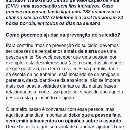
suicídio? Trata-se do Centro de Valorização da Vida
(CVV), uma associação sem fins lucrativos. Caso
precise conversar, basta ligar para 188 ou acessar o
chat no site da CVV. O telefone e o chat funcionam 24
horas por dia, em todos os dias da semana.
Como podemos ajudar na prevenção do suicídio?
Para contribuirmos na prevenção do suicídio, devemos
ser capazes de perceber os
sinais de alerta
que uma
pessoa emite. Se você perceber que uma pessoa, por
exemplo, está desinteressada (até mesmo das atividades
de que gostava), não tem mais a mesma produtividade
na escola ou no trabalho, está isolando-se de amigos e
parentes, descuidando-se da aparência, não se importa
mais com suas atividades diárias ou diz muitas frases
relacionadas à morte, isso pode ser sinais de que aquela
pessoa está precisando de ajuda.
O primeiro passo é conversar com essa pessoa, mas
aqui fica uma dica importante:
deixe que a pessoa fale,
sem emitir julgamentos ou opiniões sobre o assunto
.
Deixe bem claro que sua vontade é apenas ajudar. O que